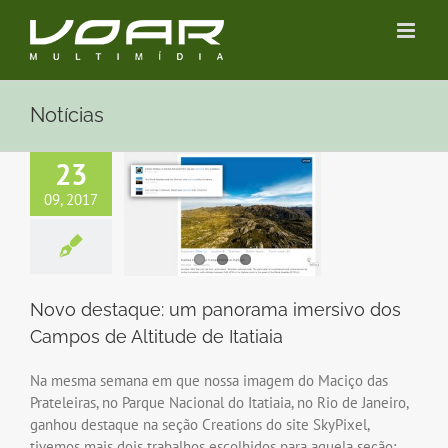
Ir
para
o
conteúdo
Notícias
23
09, 2017
Novo destaque: um panorama imersivo dos
Campos de Altitude de Itatiaia
Na mesma semana em que nossa imagem do Maciço das
Prateleiras, no Parque Nacional do Itatiaia, no Rio de Janeiro,
ganhou destaque na seção Creations do site SkyPixel,
tivemos mais dois trabalhos escolhidos para aquela seção: