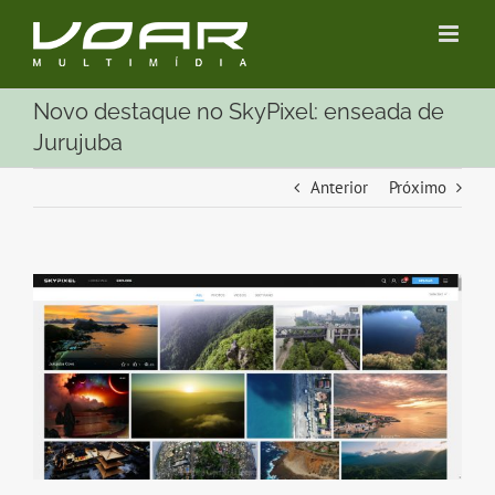
Ir
para
o
conteúdo
Novo destaque no SkyPixel: enseada de
Jurujuba
Anterior
Próximo
View
Larger
Image