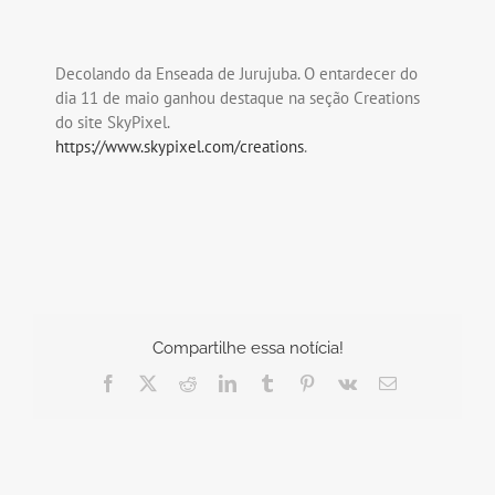
Decolando da Enseada de Jurujuba. O entardecer do
dia 11 de maio ganhou destaque na seção Creations
do site SkyPixel.
https://www.skypixel.com/creations
.
Compartilhe essa notícia!
Facebook
X
Reddit
LinkedIn
Tumblr
Pinterest
Vk
E-
mail