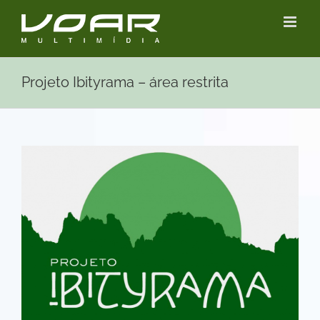
Ir
para
o
conteúdo
Projeto Ibityrama – área restrita