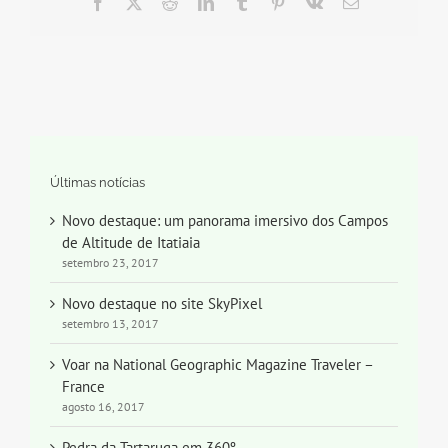
Facebook
X
Reddit
LinkedIn
Tumblr
Pinterest
Vk
E-
mail
Últimas notícias
Novo destaque: um panorama imersivo dos Campos
de Altitude de Itatiaia
setembro 23, 2017
Novo destaque no site SkyPixel
setembro 13, 2017
Voar na National Geographic Magazine Traveler –
France
agosto 16, 2017
Pedra da Tartaruga em 360º