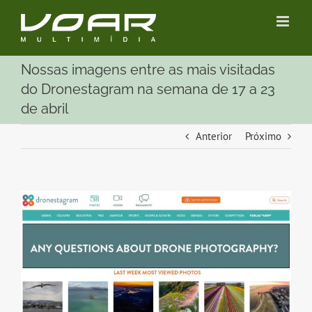
Ir
para
o
conteúdo
Nossas imagens entre as mais visitadas
do Dronestagram na semana de 17 a 23
de abril
Anterior
Próximo
View
Larger
Image